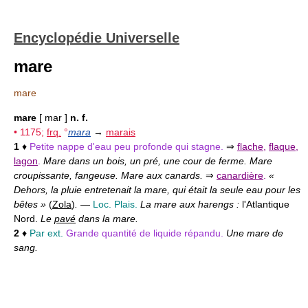
Encyclopédie Universelle
mare
mare
mare
[ mar ]
n. f.
• 1175;
frq.
°
mara
→
marais
1
♦
Petite nappe d'eau peu profonde qui stagne.
⇒
flache
,
flaque
,
lagon
.
Mare dans un bois, un pré, une cour de ferme. Mare
croupissante, fangeuse. Mare aux canards.
⇒
canardière
.
«
Dehors, la pluie entretenait la mare, qui était la seule eau pour les
bêtes »
(
Zola
)
.
—
Loc. Plais.
La mare aux harengs :
l'Atlantique
Nord.
Le
pavé
dans la mare.
2
♦
Par ext.
Grande quantité de liquide répandu.
Une mare de
sang.