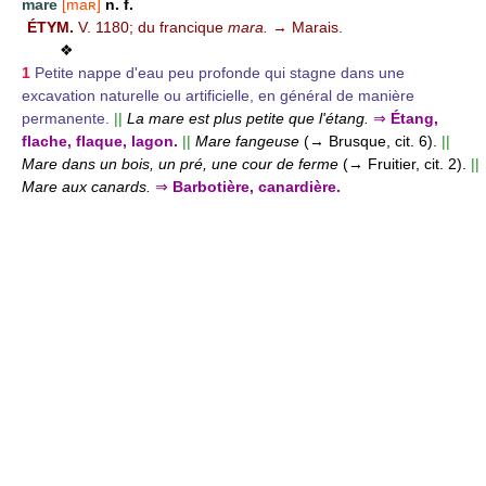
mare
[maʀ]
n. f.
ÉTYM.
V. 1180; du francique
mara.
→ Marais.
❖
1
Petite nappe d'eau peu profonde qui stagne dans une
excavation naturelle ou artificielle, en général de manière
permanente.
||
La mare est plus petite que l'étang.
⇒
Étang,
flache, flaque, lagon.
||
Mare fangeuse
(→ Brusque, cit. 6).
||
Mare dans un bois, un pré, une cour de ferme
(→ Fruitier, cit. 2).
||
Mare aux canards.
⇒
Barbotière, canardière.