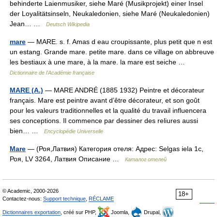
behinderte Laienmusiker, siehe Maré (Musikprojekt) einer Insel
der Loyalitätsinseln, Neukaledonien, siehe Maré (Neukaledonien)
Jean… …
Deutsch Wikipedia
mare
— MARE. s. f. Amas d eau croupissante, plus petit que n est
un estang. Grande mare. petite mare. dans ce village on abbreuve
les bestiaux à une mare, à la mare. la mare est seiche …
Dictionnaire de l'Académie française
MARE (A.)
— MARE ANDRÉ (1885 1932) Peintre et décorateur
français. Mare est peintre avant d’être décorateur, et son goût
pour les valeurs traditionnelles et la qualité du travail influencera
ses conceptions. Il commence par dessiner des reliures aussi
bien… …
Encyclopédie Universelle
Mare
— (Роя,Латвия) Категория отеля: Адрес: Selgas iela 1c,
Роя, LV 3264, Латвия Описание …
Каталог отелей
© Academic, 2000-2026
18+
Contactez-nous:
Support technique
,
RÉCLAME
Dictionnaires exportation
, créé sur PHP,
Joomla,
Drupal,