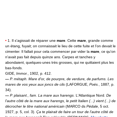
•
1. Il s'agissait de réparer une
mare
. Cette
mare
, grande comme
un étang, fuyait; on connaissait le lieu de cette fuite et l'on devait le
cimenter. Il fallait pour cela commencer par vider la
mare
, ce qu'on
n'avait pas fait depuis quinze ans. Carpes et tanches y
abondaient, quelques-unes très grosses, qui ne quittaient plus les
bas-fonds.
GIDE,
Immor.
, 1902, p. 412.
—
P. métaph.
Mare d'or, de pourpre, de verdure, de parfums.
Les
mares de vos yeux aux joncs de cils
(LAFORGUE,
Poés.
, 1887, p.
34).
—
P. plaisant., fam.
La mare aux harengs
. L'Atlantique Nord.
De
l'autre côté de la mare aux harengs, le petit Italien (...) vient (...) de
décrocher le titre national américain
(MARCO ds
Pédale
, 5 oct.
1927, p. 5, col. 3).
Ça te plairait de faire un tour de l'autre côté de