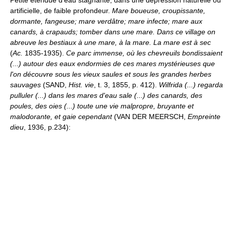
Petite étendue d'eau stagnante, dans une dépression naturelle ou
artificielle, de faible profondeur.
Mare boueuse, croupissante,
dormante, fangeuse; mare verdâtre; mare infecte; mare aux
canards, à crapauds; tomber dans une mare.
Dans ce village on
abreuve les bestiaux à une mare, à la mare. La mare est à sec
(
Ac.
1835-1935).
Ce parc immense, où les chevreuils bondissaient
(...) autour des eaux endormies de ces mares mystérieuses que
l'on découvre sous les vieux saules et sous les grandes herbes
sauvages
(SAND,
Hist. vie
, t. 3, 1855, p. 412).
Wilfrida (...) regarda
pulluler (...) dans les mares d'eau sale (...) des canards, des
poules, des oies (...) toute une vie malpropre, bruyante et
malodorante, et gaie cependant
(VAN DER MEERSCH,
Empreinte
dieu
, 1936, p.234):