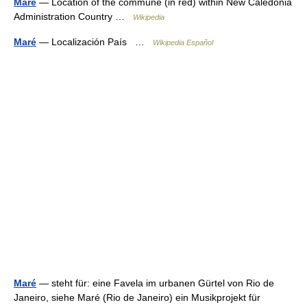
Maré
— Location of the commune (in red) within New Caledonia
Administration Country …
Wikipedia
Maré
— Localización País …
Wikipedia Español
Maré
— steht für: eine Favela im urbanen Gürtel von Rio de
Janeiro, siehe Maré (Rio de Janeiro) ein Musikprojekt für