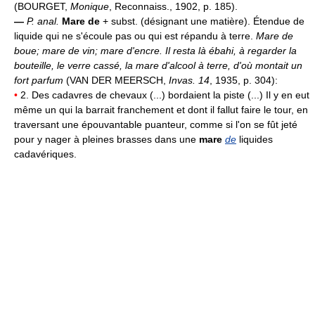
(BOURGET,
Monique
, Reconnaiss., 1902, p. 185).
—
P. anal.
Mare de
+ subst. (désignant une matière). Étendue de
liquide qui ne s'écoule pas ou qui est répandu à terre.
Mare de
boue; mare de vin; mare d'encre.
Il resta là ébahi, à regarder la
bouteille, le verre cassé, la mare d'alcool à terre, d'où montait un
fort parfum
(VAN DER MEERSCH,
Invas. 14
, 1935, p. 304):
•
2. Des cadavres de chevaux (...) bordaient la piste (...) Il y en eut
même un qui la barrait franchement et dont il fallut faire le tour, en
traversant une épouvantable puanteur, comme si l'on se fût jeté
pour y nager à pleines brasses dans une
mare
de
liquides
cadavériques.