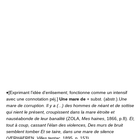
♦[Exprimant l'idée d'enlisement; fonctionne comme un intensif
avec une connotation péj.]
Une mare de
+ subst. (abstr.).
Une
mare de corruption.
Il y a (...) des hommes de néant et de sottise
qui nient le présent, croupissent dans la mare étroite et
nauséabonde de leur banalité
(ZOLA,
Mes haines
, 1866, p.8).
Et,
tout à coup, cassant l'élan des violences, Des murs de bruit
semblent tomber Et se taire, dans une mare de silence
(VERHAEREN,
Villes tentac.
1895, p. 153).