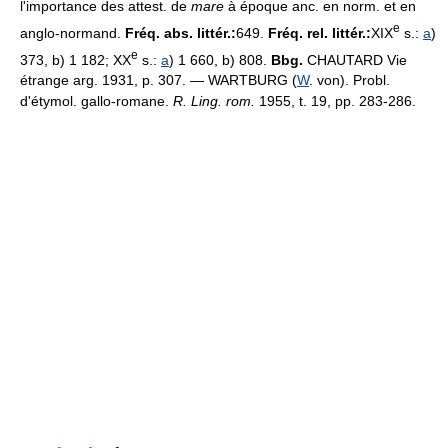
l'importance des attest. de
mare
à époque anc. en norm. et en
e
anglo-normand.
Fréq. abs. littér.:
649.
Fréq. rel. littér.:
XIX
s.:
a
)
e
373, b) 1 182; XX
s.:
a
) 1 660, b) 808.
Bbg.
CHAUTARD Vie
étrange arg. 1931, p. 307. — WARTBURG (
W
. von). Probl.
d'étymol. gallo-romane.
R. Ling. rom.
1955, t. 19, pp. 283-286.