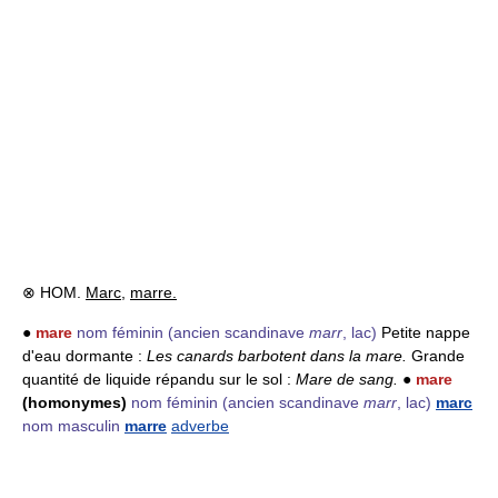
⊗ HOM.
Marc
,
marre.
●
mare
nom féminin
(ancien scandinave
marr
, lac)
Petite nappe
d'eau dormante :
Les canards barbotent dans la mare.
Grande
quantité de liquide répandu sur le sol :
Mare de sang.
●
mare
(homonymes)
nom féminin
(ancien scandinave
marr
, lac)
marc
nom masculin
marre
adverbe