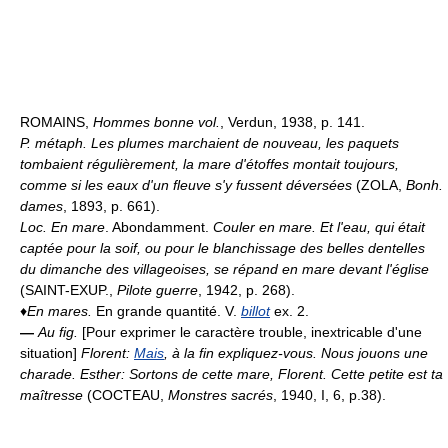
ROMAINS,
Hommes bonne vol.
, Verdun, 1938, p. 141.
P. métaph.
Les plumes marchaient de nouveau, les paquets
tombaient régulièrement, la mare d'étoffes montait toujours,
comme si les eaux d'un fleuve s'y fussent déversées
(ZOLA,
Bonh.
dames
, 1893, p. 661).
Loc.
En mare
. Abondamment.
Couler en mare.
Et l'eau, qui était
captée pour la soif, ou pour le blanchissage des belles dentelles
du dimanche des villageoises, se répand en mare devant l'église
(SAINT-EXUP.,
Pilote guerre
, 1942, p. 268).
♦
En mares.
En grande quantité. V.
billot
ex. 2.
—
Au fig.
[Pour exprimer le caractère trouble, inextricable d'une
situation]
Florent:
Mais
, à la fin expliquez-vous. Nous jouons une
charade. Esther: Sortons de cette mare, Florent. Cette petite est ta
maîtresse
(COCTEAU,
Monstres sacrés
, 1940, I, 6, p.38).