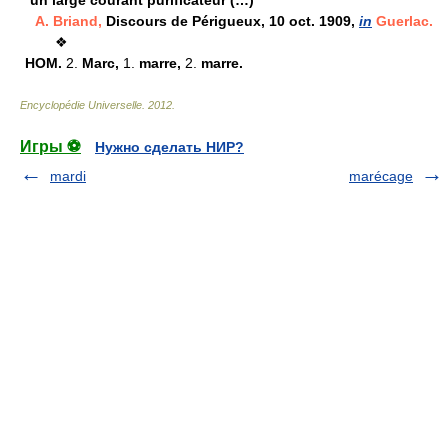
un large courant purificateur (…)
A. Briand,
Discours de Périgueux, 10 oct. 1909,
in
Guerlac.
❖
HOM.
2.
Marc,
1.
marre,
2.
marre.
Encyclopédie Universelle
.
2012
.
Игры ⚽
Нужно сделать НИР?
mardi
marécage