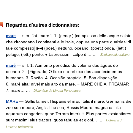
Regardez d'autres dictionnaires:
mare
— s.m. [lat. mare ]. 1. (geogr.) [complesso delle acque salate
che circondano i continenti e le isole, oppure una parte qualsiasi di
tale complesso] ▶◀ (poet.) nettuno, oceano, (poet.) onda, (lett.)
pelago, (lett.) ponto. ● Espressioni: colpo di… …
Enciclopedia Italiana
maré
— s. f. 1. Aumento periódico do volume das águas do
oceano. 2. [Figurado] O fluxo e o refluxo dos acontecimentos
humanos. 3. Razão. 4. Ocasião propícia. 5. Boa disposição.
6. maré alta: nível mais alto da maré. = MARÉ CHEIA, PREAMAR
7. maré… …
Dicionário da Língua Portuguesa
MARE
— Gallis la mer, Hispanis el mar, Italis il mare, Germanis die
zee seu meere, Anglis The sea, Russis Moore, magna est illa
aquarum congeries, quae Terram interluit. Eius partes exstantiores
sunt maximi eius tractus, quos tabulae et globi… …
Hofmann J.
Lexicon universale