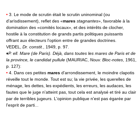
•
3. Le mode de scrutin était le scrutin uninominal (ou
d'arïsdissement), reflet des «
mares
stagnantes
», favorable à la
domination des «comités locaux», et des intérêts de clocher,
hostile à la constitution de grands partis politiques puissants
offrant aux électeurs l'option entre de grandes doctrines.
VEDEL,
Dr. constit.
, 1949, p. 97.
♦
P. ell.
Mare (de Paris).
Déjà, dans toutes les mares de Paris et de
la province, le candidat pullule
(MAURIAC,
Nouv. Bloc-notes
, 1961,
p. 127):
•
4. Dans ces petites
mares
d'arrondissement, le moindre clapotis
réveille tout le monde. Tout est su; la vie privée, les querelles de
ménage, les dettes, les expédients, les erreurs, les audaces, les
fautes que le juge n'atteint pas, tout cela est analysé et tiré au clair
par de terribles jugeurs. L'opinion publique n'est pas égarée par
l'esprit de parti...