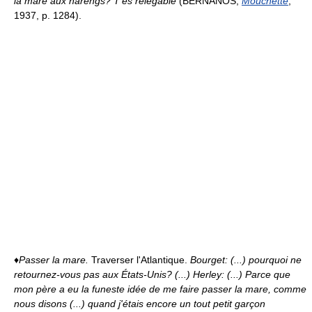
la mare aux harengs? T'es relégable
(BERNANOS,
Mouchette
,
1937, p. 1284).
♦
Passer la mare.
Traverser l'Atlantique.
Bourget: (...) pourquoi ne
retournez-vous pas aux États-Unis? (...) Herley: (...) Parce que
mon père a eu la funeste idée de me faire passer la mare, comme
nous disons (...) quand j'étais encore un tout petit garçon