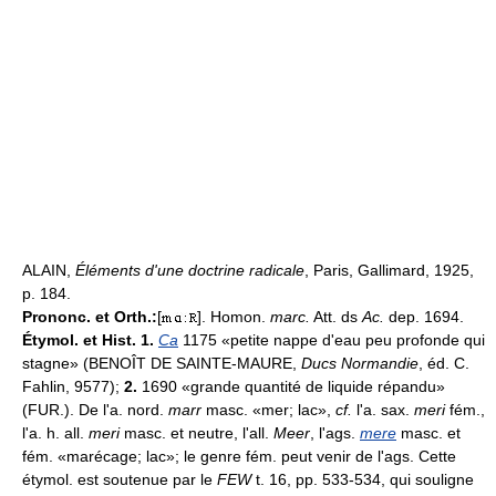
ALAIN,
Éléments d'une doctrine radicale
, Paris, Gallimard, 1925,
p. 184.
Prononc. et Orth.:
[
]. Homon.
marc.
Att. ds
Ac.
dep. 1694.
Étymol. et Hist. 1.
Ca
1175 «petite nappe d'eau peu profonde qui
stagne» (BENOÎT DE SAINTE-MAURE,
Ducs Normandie
, éd. C.
Fahlin, 9577);
2.
1690 «grande quantité de liquide répandu»
(FUR.). De l'a. nord.
marr
masc. «mer; lac»,
cf.
l'a. sax.
meri
fém.,
l'a. h. all.
meri
masc. et neutre, l'all.
Meer
, l'ags.
mere
masc. et
fém. «marécage; lac»; le genre fém. peut venir de l'ags. Cette
étymol. est soutenue par le
FEW
t. 16, pp. 533-534, qui souligne